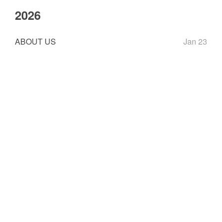
2026
ABOUT US
Jan 23