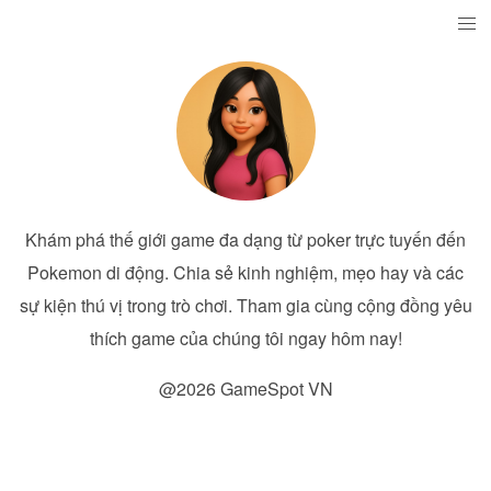
Khám phá thế giới game đa dạng từ poker trực tuyến đến
Pokemon di động. Chia sẻ kinh nghiệm, mẹo hay và các
sự kiện thú vị trong trò chơi. Tham gia cùng cộng đồng yêu
thích game của chúng tôi ngay hôm nay!
@2026 GameSpot VN