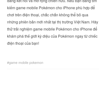
dàng kết nối và mở rộng chiến hữu. Nếu bạn đang tìm
kiếm game mobile Pokémon cho iPhone phù hợp để
chơi trên điện thoại, chắc chắn không thể bỏ qua
những phiên bản mới nhất tại thị trường Việt Nam. Hãy
thử trải nghiệm game mobile Pokémon cho iPhone để
khám phá thế giới kỳ diệu của Pokémon ngay từ chiếc
điện thoại của bạn!
game mobile pokemon