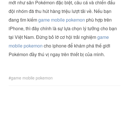
mới như săn Pokémon đặc biệt, câu cá và chiến đấu
đội nhóm đã thu hút hàng triệu lượt tải về. Nếu bạn
đang tìm kiếm
game mobile pokemon
phù hợp trên
iPhone, thì đây chính là sự lựa chọn lý tưởng cho bạn
tại Việt Nam. Đừng bỏ lỡ cơ hội trải nghiệm
game
mobile pokemon
cho iphone để khám phá thế giới
Pokémon đầy thú vị ngay trên thiết bị của mình.
game mobile pokemon