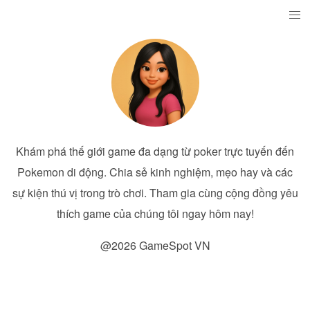
Khám phá thế giới game đa dạng từ poker trực tuyến đến
Pokemon di động. Chia sẻ kinh nghiệm, mẹo hay và các
sự kiện thú vị trong trò chơi. Tham gia cùng cộng đồng yêu
thích game của chúng tôi ngay hôm nay!
@2026 GameSpot VN