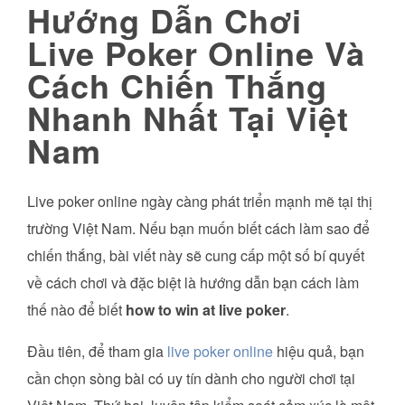
Hướng Dẫn Chơi
Live Poker Online Và
Cách Chiến Thắng
Nhanh Nhất Tại Việt
Nam
Live poker online ngày càng phát triển mạnh mẽ tại thị
trường Việt Nam. Nếu bạn muốn biết cách làm sao để
chiến thắng, bài viết này sẽ cung cấp một số bí quyết
về cách chơi và đặc biệt là hướng dẫn bạn cách làm
thế nào để biết
how to win at live poker
.
Đầu tiên, để tham gia
live poker online
hiệu quả, bạn
cần chọn sòng bài có uy tín dành cho người chơi tại