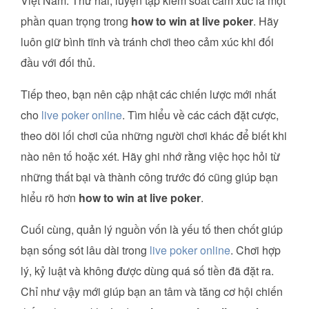
Việt Nam. Thứ hai, luyện tập kiểm soát cảm xúc là một
phần quan trọng trong
how to win at live poker
. Hãy
luôn giữ bình tĩnh và tránh chơi theo cảm xúc khi đối
đầu với đối thủ.
Tiếp theo, bạn nên cập nhật các chiến lược mới nhất
cho
live poker online
. Tìm hiểu về các cách đặt cược,
theo dõi lối chơi của những người chơi khác để biết khi
nào nên tố hoặc xét. Hãy ghi nhớ rằng việc học hỏi từ
những thất bại và thành công trước đó cũng giúp bạn
hiểu rõ hơn
how to win at live poker
.
Cuối cùng, quản lý nguồn vốn là yếu tố then chốt giúp
bạn sống sót lâu dài trong
live poker online
. Chơi hợp
lý, kỷ luật và không được dùng quá số tiền đã đặt ra.
Chỉ như vậy mới giúp bạn an tâm và tăng cơ hội chiến