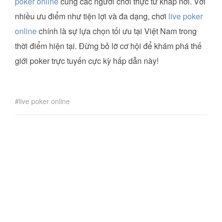
poker online
cùng các người chơi thực từ khắp nơi. Với
nhiều ưu điểm như tiện lợi và đa dạng, chơi
live poker
online
chính là sự lựa chọn tối ưu tại Việt Nam trong
thời điểm hiện tại. Đừng bỏ lỡ cơ hội để khám phá thế
giới poker trực tuyến cực kỳ hấp dẫn này!
live poker online