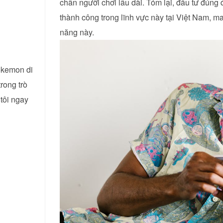
chân người chơi lâu dài. Tóm lại, đầu tư đún
thành công trong lĩnh vực này tại Việt Nam, mang
năng này.
okemon di
rong trò
tôi ngay