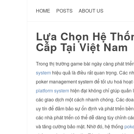
HOME
POSTS
ABOUT US
Lựa Chọn Hệ Thố
Cấp Tại Việt Nam
Trong thị trường game bài ngày càng phát triể
system
hiệu quả là điều rất quan trọng. Các n
poker management system để tối ưu hoá hoạt 
platform system
hiện đại không chỉ giúp quản l
các giao dịch một cách nhanh chóng. Các do
uy tín để đảm bảo sự ổn định và phát triển b
các nhà phát triển có thể dễ dàng tùy chỉnh cá
và tăng cường bảo mật. Nhờ đó, hệ thống
poke