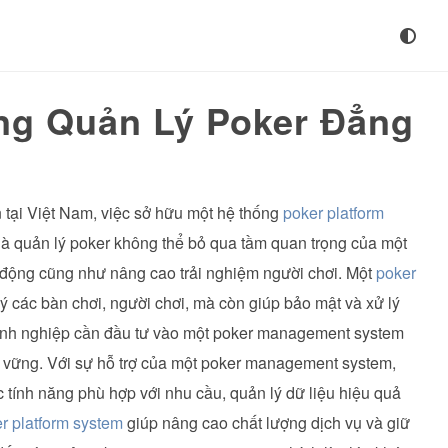
ng Quản Lý Poker Đẳng
n tại Việt Nam, việc sở hữu một hệ thống
poker platform
hà quản lý poker không thể bỏ qua tầm quan trọng của một
động cũng như nâng cao trải nghiệm người chơi. Một
poker
ý các bàn chơi, người chơi, mà còn giúp bảo mật và xử lý
anh nghiệp cần đầu tư vào một poker management system
ền vững. Với sự hỗ trợ của một poker management system,
c tính năng phù hợp với nhu cầu, quản lý dữ liệu hiệu quả
r platform system
giúp nâng cao chất lượng dịch vụ và giữ