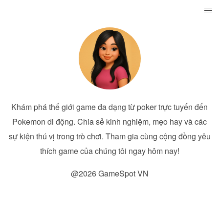
Khám phá thế giới game đa dạng từ poker trực tuyến đến
Pokemon di động. Chia sẻ kinh nghiệm, mẹo hay và các
sự kiện thú vị trong trò chơi. Tham gia cùng cộng đồng yêu
thích game của chúng tôi ngay hôm nay!
@2026 GameSpot VN