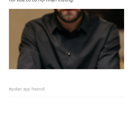
poker app freeroll