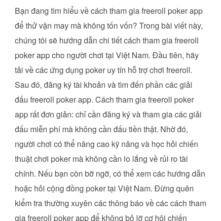
Bạn đang tìm hiểu về cách tham gia freeroll poker app
để thử vận may mà không tốn vốn? Trong bài viết này,
chúng tôi sẽ hướng dẫn chi tiết cách tham gia freeroll
poker app cho người chơi tại Việt Nam. Đầu tiên, hãy
tải về các ứng dụng poker uy tín hỗ trợ chơi freeroll.
Sau đó, đăng ký tài khoản và tìm đến phần các giải
đấu freeroll poker app. Cách tham gia freeroll poker
app rất đơn giản: chỉ cần đăng ký và tham gia các giải
đấu miễn phí mà không cần đấu tiền thật. Nhờ đó,
người chơi có thể nâng cao kỹ năng và học hỏi chiến
thuật chơi poker mà không cần lo lắng về rủi ro tài
chính. Nếu bạn còn bỡ ngỡ, có thể xem các hướng dẫn
hoặc hỏi cộng đồng poker tại Việt Nam. Đừng quên
kiểm tra thường xuyên các thông báo về các cách tham
gia freeroll poker app để không bỏ lỡ cơ hội chiến