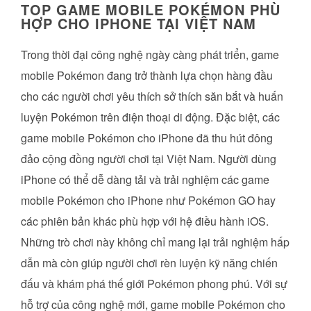
TOP GAME MOBILE POKÉMON PHÙ
HỢP CHO IPHONE TẠI VIỆT NAM
Trong thời đại công nghệ ngày càng phát triển, game
mobile Pokémon đang trở thành lựa chọn hàng đầu
cho các người chơi yêu thích sở thích săn bắt và huấn
luyện Pokémon trên điện thoại di động. Đặc biệt, các
game mobile Pokémon cho iPhone đã thu hút đông
đảo cộng đồng người chơi tại Việt Nam. Người dùng
iPhone có thể dễ dàng tải và trải nghiệm các game
mobile Pokémon cho iPhone như Pokémon GO hay
các phiên bản khác phù hợp với hệ điều hành iOS.
Những trò chơi này không chỉ mang lại trải nghiệm hấp
dẫn mà còn giúp người chơi rèn luyện kỹ năng chiến
đấu và khám phá thế giới Pokémon phong phú. Với sự
hỗ trợ của công nghệ mới, game mobile Pokémon cho