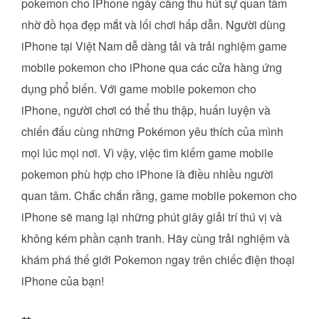
pokemon cho iPhone ngày càng thu hút sự quan tâm
nhờ đồ họa đẹp mắt và lối chơi hấp dẫn. Người dùng
iPhone tại Việt Nam dễ dàng tải và trải nghiệm game
mobile pokemon cho iPhone qua các cửa hàng ứng
dụng phổ biến. Với game mobile pokemon cho
iPhone, người chơi có thể thu thập, huấn luyện và
chiến đấu cùng những Pokémon yêu thích của mình
mọi lúc mọi nơi. Vì vậy, việc tìm kiếm game mobile
pokemon phù hợp cho iPhone là điều nhiều người
quan tâm. Chắc chắn rằng, game mobile pokemon cho
iPhone sẽ mang lại những phút giây giải trí thú vị và
không kém phần cạnh tranh. Hãy cùng trải nghiệm và
khám phá thế giới Pokemon ngay trên chiếc điện thoại
iPhone của bạn!