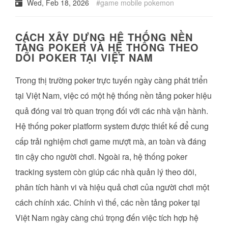
Wed, Feb 18, 2026
game mobile pokemon
CÁCH XÂY DỰNG HỆ THỐNG NỀN
TẢNG POKER VÀ HỆ THỐNG THEO
DÕI POKER TẠI VIỆT NAM
Trong thị trường poker trực tuyến ngày càng phát triển
tại Việt Nam, việc có một hệ thống nền tảng poker hiệu
quả đóng vai trò quan trọng đối với các nhà vận hành.
Hệ thống poker platform system được thiết kế để cung
cấp trải nghiệm chơi game mượt mà, an toàn và đáng
tin cậy cho người chơi. Ngoài ra, hệ thống poker
tracking system còn giúp các nhà quản lý theo dõi,
phân tích hành vi và hiệu quả chơi của người chơi một
cách chính xác. Chính vì thế, các nền tảng poker tại
Việt Nam ngày càng chú trọng đến việc tích hợp hệ