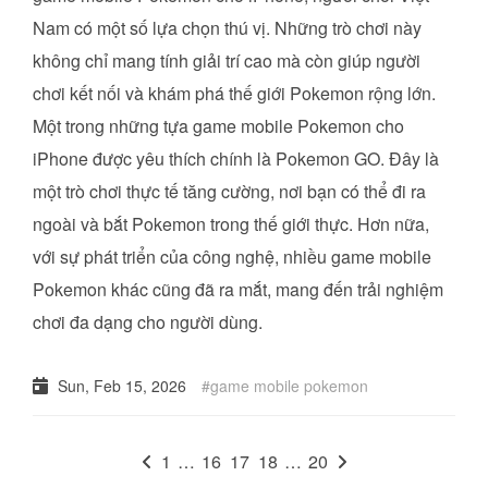
Nam có một số lựa chọn thú vị. Những trò chơi này
không chỉ mang tính giải trí cao mà còn giúp người
chơi kết nối và khám phá thế giới Pokemon rộng lớn.
Một trong những tựa game mobile Pokemon cho
iPhone được yêu thích chính là Pokemon GO. Đây là
một trò chơi thực tế tăng cường, nơi bạn có thể đi ra
ngoài và bắt Pokemon trong thế giới thực. Hơn nữa,
với sự phát triển của công nghệ, nhiều game mobile
Pokemon khác cũng đã ra mắt, mang đến trải nghiệm
chơi đa dạng cho người dùng.
Sun, Feb 15, 2026
game mobile pokemon
1
…
16
17
18
…
20